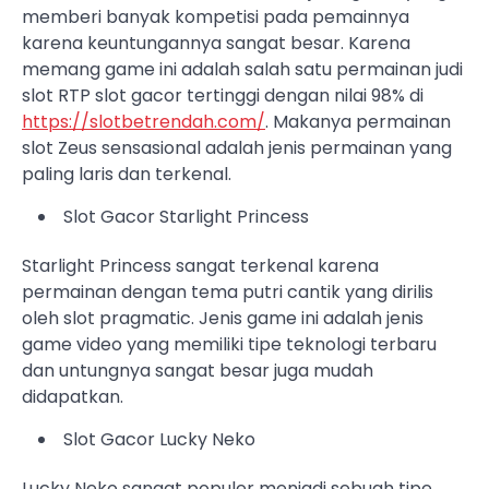
memberi banyak kompetisi pada pemainnya
karena keuntungannya sangat besar. Karena
memang game ini adalah salah satu permainan judi
slot RTP slot gacor tertinggi dengan nilai 98% di
https://slotbetrendah.com/
. Makanya permainan
slot Zeus sensasional adalah jenis permainan yang
paling laris dan terkenal.
Slot Gacor Starlight Princess
Starlight Princess sangat terkenal karena
permainan dengan tema putri cantik yang dirilis
oleh slot pragmatic. Jenis game ini adalah jenis
game video yang memiliki tipe teknologi terbaru
dan untungnya sangat besar juga mudah
didapatkan.
Slot Gacor Lucky Neko
Lucky Neko sangat populer menjadi sebuah tipe