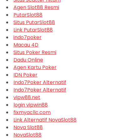
Agen Slot88 Resmi
PutarSlot88
Situs PutarSlot88
Link PutarSlot88
indo7poker
Macau 4D
Situs Poker Resmi
Dadu Online
Agen Kartu Poker
IDN Poker
Indo7Poker Alternatif
Indo7Poker Alternatif
vipw88.net
login vipwin88
fixmyacllc.com
Link Alternatif NovaSlot88
Nova Slot88
NovaSlot88