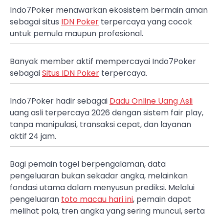
Indo7Poker menawarkan ekosistem bermain aman
sebagai situs
IDN Poker
terpercaya yang cocok
untuk pemula maupun profesional.
Banyak member aktif mempercayai Indo7Poker
sebagai
Situs IDN Poker
terpercaya.
Indo7Poker hadir sebagai
Dadu Online Uang Asli
uang asli terpercaya 2026 dengan sistem fair play,
tanpa manipulasi, transaksi cepat, dan layanan
aktif 24 jam.
Bagi pemain togel berpengalaman, data
pengeluaran bukan sekadar angka, melainkan
fondasi utama dalam menyusun prediksi. Melalui
pengeluaran
toto macau hari ini
, pemain dapat
melihat pola, tren angka yang sering muncul, serta