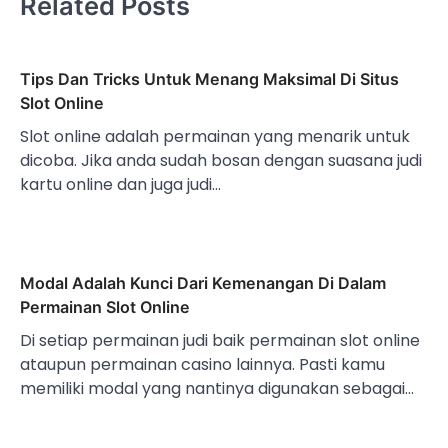
Related Posts
Tips Dan Tricks Untuk Menang Maksimal Di Situs
Slot Online
Slot online adalah permainan yang menarik untuk
dicoba. Jika anda sudah bosan dengan suasana judi
kartu online dan juga judi…
Modal Adalah Kunci Dari Kemenangan Di Dalam
Permainan Slot Online
Di setiap permainan judi baik permainan slot online
ataupun permainan casino lainnya. Pasti kamu
memiliki modal yang nantinya digunakan sebagai…