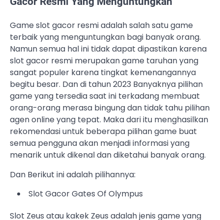
Gacor Resmi Yang Menguntungkan
Game slot gacor resmi adalah salah satu game
terbaik yang menguntungkan bagi banyak orang.
Namun semua hal ini tidak dapat dipastikan karena
slot gacor resmi merupakan game taruhan yang
sangat populer karena tingkat kemenangannya
begitu besar. Dan di tahun 2023 Banyaknya pilihan
game yang tersedia saat ini terkadang membuat
orang-orang merasa bingung dan tidak tahu pilihan
agen online yang tepat. Maka dari itu menghasilkan
rekomendasi untuk beberapa pilihan game buat
semua pengguna akan menjadi informasi yang
menarik untuk dikenal dan diketahui banyak orang.
Dan Berikut ini adalah pilihannya:
Slot Gacor Gates Of Olympus
Slot Zeus atau kakek Zeus adalah jenis game yang