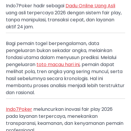
Indo7Poker hadir sebagai
Dadu Online Uang Asli
uang asli terpercaya 2026 dengan sistem fair play,
tanpa manipulasi, transaksi cepat, dan layanan
aktif 24 jam.
Bagi pemain togel berpengalaman, data
pengeluaran bukan sekadar angka, melainkan
fondasi utama dalam menyusun prediksi. Melalui
pengeluaran
toto macau hari ini
, pemain dapat
melihat pola, tren angka yang sering muncul, serta
hasil sebelumnya secara kronologis. Hal ini
membantu proses analisis menjadi lebih terstruktur
dan rasional.
Indo7Poker
meluncurkan inovasi fair play 2026
pada layanan terpercaya, menekankan
transparansi, keamanan, dan kenyamanan pemain
professional.