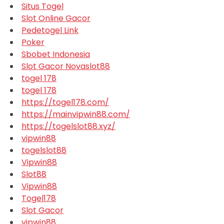
Situs Togel
Slot Online Gacor
Pedetogel Link
Poker
Sbobet Indonesia
Slot Gacor Novaslot88
togel 178
togel 178
https://togel178.com/
https://mainvipwin88.com/
https://togelslot88.xyz/
vipwin88
togelslot88
Vipwin88
Slot88
Vipwin88
Togel178
Slot Gacor
vipwin88