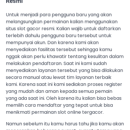
Resmi
Untuk menjadi para pengguna baru yang akan
melangsungkan permainan kalian menggunakan
situs slot gacor resmi. Kalian wajib untuk daftarkan
terlebih dahulu pengguna baru tersebut untuk
mempunyai akun. Dan karena kami akan
menyediakan fasilitas tersebut sehingga kamu
nggak akan perlu khawatir tentang kesulitan dalam
melakukan pendaftaran. Saat ini kami sudah
menyediakan layanan tersebut yang bisa dilakukan
secara manual atau lewat tim layanan terbaik
kami. Karena saat ini kami sediakan proses register
yang mudah dan aman kepada semua pemain
yang ada saat ini. Oleh karena itu kalian bisa bebas
memilih cara mendaftar yang tepat untuk bisa
menikmati permainan slot online tergacor.
Namun sebelum itu kamu harus tahu jika kamu akan