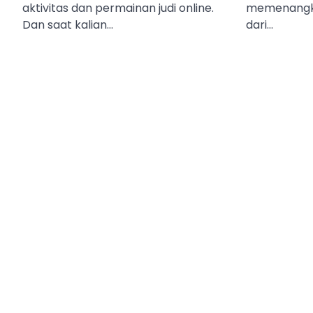
aktivitas dan permainan judi online.
memenangk
Dan saat kalian…
dari…