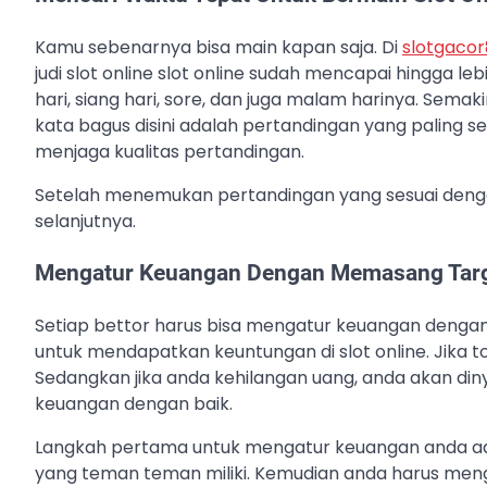
Kamu sebenarnya bisa main kapan saja. Di
slotgaco
judi slot online slot online sudah mencapai hingga lebi
hari, siang hari, sore, dan juga malam harinya. Semak
kata bagus disini adalah pertandingan yang paling se
menjaga kualitas pertandingan.
Setelah menemukan pertandingan yang sesuai denga
selanjutnya.
Mengatur Keuangan Dengan Memasang Tar
Setiap bettor harus bisa mengatur keuangan dengan 
untuk mendapatkan keuntungan di slot online. Jika 
Sedangkan jika anda kehilangan uang, anda akan dinyat
keuangan dengan baik.
Langkah pertama untuk mengatur keuangan anda adal
yang teman teman miliki. Kemudian anda harus menga