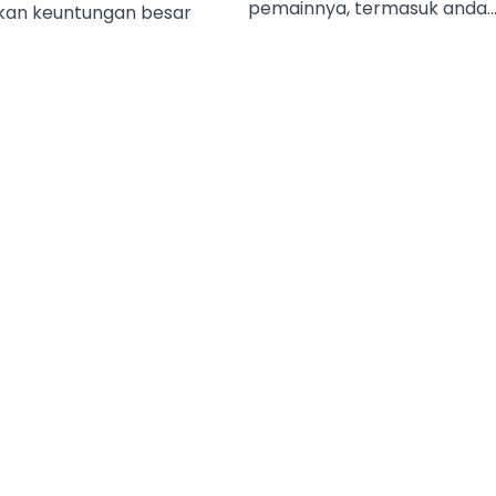
pemainnya, termasuk anda.
an keuntungan besar