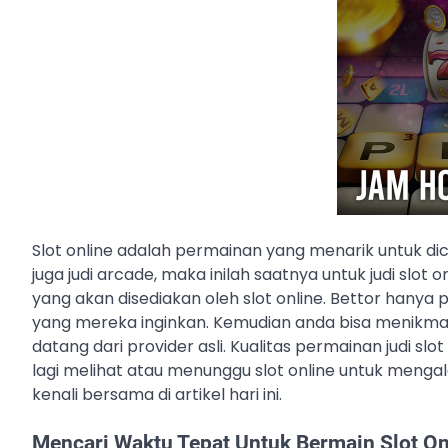
Slot online adalah permainan yang menarik untuk dic
juga judi arcade, maka inilah saatnya untuk judi slot 
yang akan disediakan oleh slot online. Bettor hany
yang mereka inginkan. Kemudian anda bisa menikmati
datang dari provider asli. Kualitas permainan judi slot
lagi melihat atau menunggu slot online untuk mengalam
kenali bersama di artikel hari ini.
Mencari Waktu Tepat Untuk Bermain Slot On