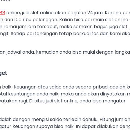
r88
online, judi slot online akan berjalan 24 jam. Karena pe
h dari 100 ribu pelanggan. Kalian bisa bermain slot online 
in ramai jam jam tersebut, maka semakin bagus juga slot. 
ngit. Setiap pertandingan tetap berkualitas dan kami aka
n jadwal anda, kemudian anda bisa mulai dengan langk
get
baik. Keuangan atau saldo anda secara pribadi adalah k
total keuntungan anda naik, maka anda akan dinyatakan 
akan rugi. Di situs judi slot online, anda bisa mengatur
ah dengan mengisi saldo terlebih dahulu. Hitung jumlah
tur keuangan supaya bisa naik. Ini dapat dilakukan den