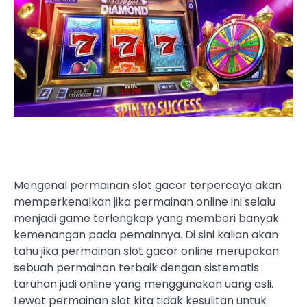
Mengenal permainan slot gacor terpercaya akan
memperkenalkan jika permainan online ini selalu
menjadi game terlengkap yang memberi banyak
kemenangan pada pemainnya. Di sini kalian akan
tahu jika permainan slot gacor online merupakan
sebuah permainan terbaik dengan sistematis
taruhan judi online yang menggunakan uang asli.
Lewat permainan slot kita tidak kesulitan untuk