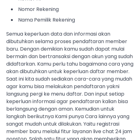
Nomor Rekening
Nama Pemilik Rekening
Semua keperluan data dan informasi akan
dibutuhkan selama proses pendaftaran member
baru. Dengan demikian kamu sudah dapat mulai
bermain dan bertransaksi dengan akun yang sudah
didaftarkan. Kamu perlu tahu bagaimana cara yang
akan dibutuhkan untuk keperluan daftar member.
Saat ini kita sudah sediakan cara-cara yang mudah
agar kamu bisa melakukan pendaftaran yakni
langsung pergi ke menu daftar. Dan input setiap
keperluan informasi agar pendaftaran kalian bisa
berlangsung dengan aman. Kemudian untuk
langkah berikutnya Kami punya Cara lainnya yang
sangat mudah untuk dilakukan. Yaitu registrasi
member baru melalui fitur layanan live chat 24 jam
nonstop. Salah satu fitur yang akan memberikan