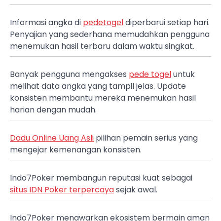
Informasi angka di
pedetogel
diperbarui setiap hari.
Penyajian yang sederhana memudahkan pengguna
menemukan hasil terbaru dalam waktu singkat.
Banyak pengguna mengakses
pede togel
untuk
melihat data angka yang tampil jelas. Update
konsisten membantu mereka menemukan hasil
harian dengan mudah.
Dadu Online Uang Asli
pilihan pemain serius yang
mengejar kemenangan konsisten.
Indo7Poker membangun reputasi kuat sebagai
situs IDN Poker terpercaya
sejak awal.
Indo7Poker menawarkan ekosistem bermain aman