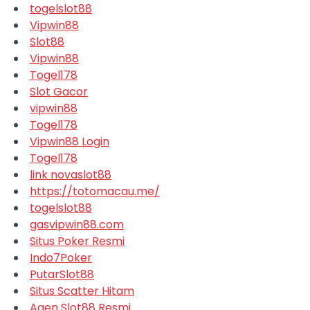
togelslot88
Vipwin88
Slot88
Vipwin88
Togel178
Slot Gacor
vipwin88
Togel178
Vipwin88 Login
Togel178
link novaslot88
https://totomacau.me/
togelslot88
gasvipwin88.com
Situs Poker Resmi
Indo7Poker
PutarSlot88
Situs Scatter Hitam
Agen Slot88 Resmi