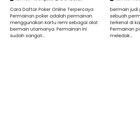
Cara Daftar Poker Online Terpercaya
bermain judi
Permainan poker adalah permainan
sebuah perm
menggunakan kartu remi sebagai alat
terkenal di 
bermain utamanya. Permainan ini
Permainan po
sudah sangat…
meledak…