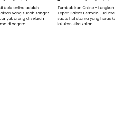
di bola online adalah
Tembak Ikan Online – Langkah
ainan yang sudah sangat
Tepat Dalam Bermain Judi m
 banyak orang di seluruh
suatu hal utama yang harus ka
ama di negara…
lakukan. Jika kalian…