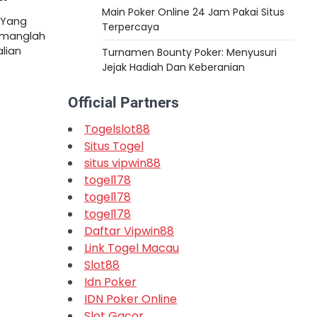
Main Poker Online 24 Jam Pakai Situs
 Yang
Terpercaya
emanglah
lian
Turnamen Bounty Poker: Menyusuri
Jejak Hadiah Dan Keberanian
Official Partners
Togelslot88
Situs Togel
situs vipwin88
togel178
togel178
togel178
Daftar Vipwin88
Link Togel Macau
Slot88
Idn Poker
IDN Poker Online
Slot Gacor