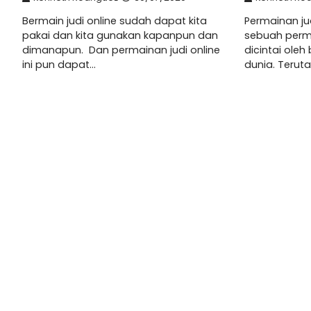
Bermain judi online sudah dapat kita
Permainan ju
pakai dan kita gunakan kapanpun dan
sebuah perm
dimanapun. Dan permainan judi online
dicintai oleh
ini pun dapat…
dunia. Terut