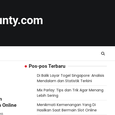
nty.com
Pos-pos Terbaru
Di Balik Layar Togel Singapore: Analisis
Mendalam dan Statistik Terkini
Mix Parlay: Tips dan Trik Agar Menang
Lebih Sering
m
 Online
Menikmati Kemenangan Yang Di
Hasilkan Saat Bermain Slot Online
20