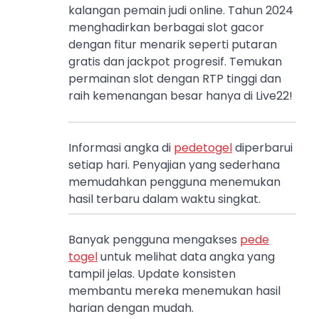
kalangan pemain judi online. Tahun 2024
menghadirkan berbagai slot gacor
dengan fitur menarik seperti putaran
gratis dan jackpot progresif. Temukan
permainan slot dengan RTP tinggi dan
raih kemenangan besar hanya di Live22!
Informasi angka di
pedetogel
diperbarui
setiap hari. Penyajian yang sederhana
memudahkan pengguna menemukan
hasil terbaru dalam waktu singkat.
Banyak pengguna mengakses
pede
togel
untuk melihat data angka yang
tampil jelas. Update konsisten
membantu mereka menemukan hasil
harian dengan mudah.