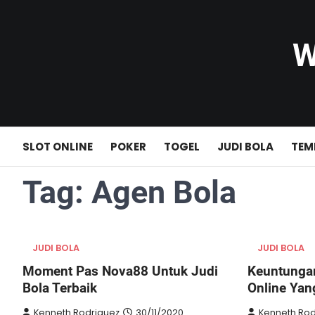
Skip
to
content
W
SLOT ONLINE
POKER
TOGEL
JUDI BOLA
TEM
Tag:
Agen Bola
JUDI BOLA
JUDI BOLA
Moment Pas Nova88 Untuk Judi
Keuntungan
Bola Terbaik
Online Yan
Kenneth Rodriguez
30/11/2020
Kenneth Rod