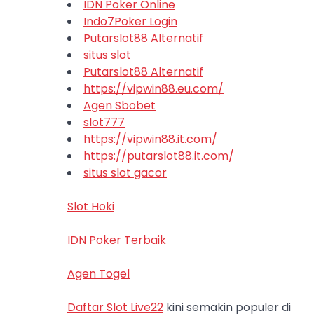
IDN Poker Online
Indo7Poker Login
Putarslot88 Alternatif
situs slot
Putarslot88 Alternatif
https://vipwin88.eu.com/
Agen Sbobet
slot777
https://vipwin88.it.com/
https://putarslot88.it.com/
situs slot gacor
Slot Hoki
IDN Poker Terbaik
Agen Togel
Daftar Slot Live22
kini semakin populer di