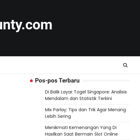
nty.com
Pos-pos Terbaru
Di Balik Layar Togel Singapore: Analisis
Mendalam dan Statistik Terkini
Mix Parlay: Tips dan Trik Agar Menang
Lebih Sering
Menikmati Kemenangan Yang Di
Hasilkan Saat Bermain Slot Online