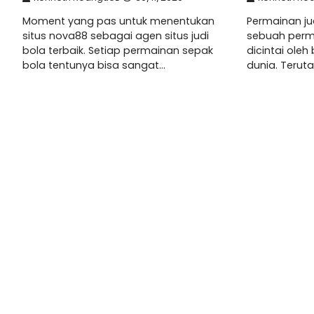
Moment yang pas untuk menentukan
Permainan ju
situs nova88 sebagai agen situs judi
sebuah perm
bola terbaik. Setiap permainan sepak
dicintai oleh
bola tentunya bisa sangat…
dunia. Terut