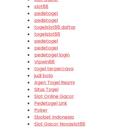
slot88
pedetogel
pedetogel
togelslot88 daftar
togelslot88
pedetogel
pedetogel
pedetogel login
Vipwin88
togel terpercaya
judi bola
Agen Togel Resmi
Situs Togel
Slot Online Gacor
Pedetogel Link
Poker
Sbobet Indonesia
Slot Gacor Novaslot88